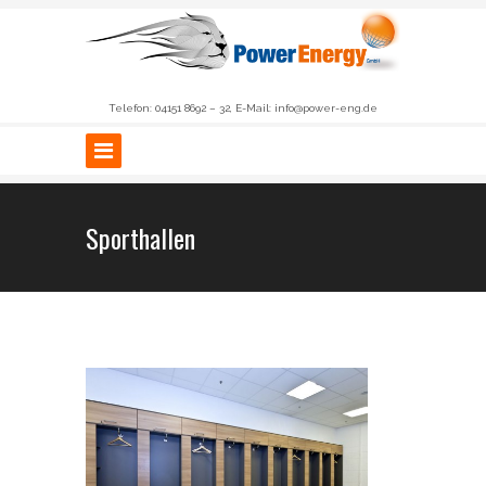
Telefon: 04151 8692 – 32, E-Mail: info@power-eng.de
Sporthallen