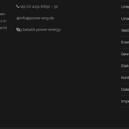
+49 (0) 4151 8692 – 32
Unt
hen
@
info@power-eng.de
Uns
s in
echt
g.babalik.power-energy
Stel
Ener
Gew
Elek
Kont
Dat
Imp