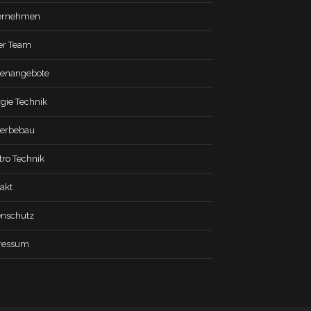
ernehmen
er Team
lenangebote
gie Technik
erbebau
tro Technik
akt
enschutz
ressum